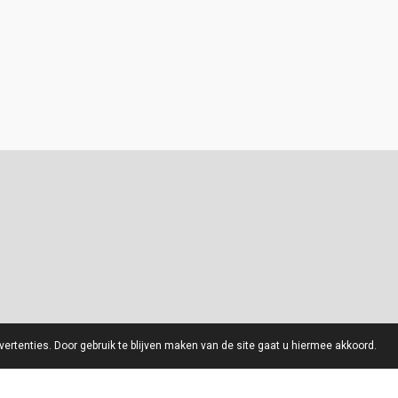
ertenties. Door gebruik te blijven maken van de site gaat u hiermee akkoord.