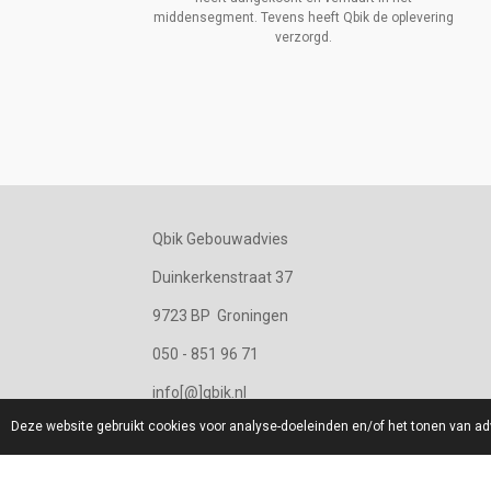
middensegment. Tevens heeft Qbik de oplevering
verzorgd.
Qbik Gebouwadvies
Duinkerkenstraat 37
9723 BP Groningen
050 - 851 96 71
info[@]qbik.nl
Deze website gebruikt cookies voor analyse-doeleinden en/of het tonen van adv
IBAN: NL16 ABNA 0464 8838 30
KvK 011 35 827