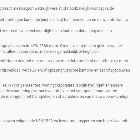
n correct meetrapport wettelijk vereist of noodzakelijk voor bepaalde
aktemetingen kunt u de juiste prijs of huur berekenen en de waarde van uw
rt versterkt uw geloofwaardigheid en laat zien dat u zorgvuldig en
trenge eisen van de NEN 2580 norm. Onze experts maken gebruik van de
et alleen accuraat is, maar ook gemakkelijk te begrijpen.
len? Neem contact met ons op voor meer informatie of een offerte op maat.
 bij verkoop, verbouw en/of splitsing tot grote kantoor- en bedrijfsgebouwen
lles in voor gemeentes, woningcorporaties, zorginstellingen en andere
van de waardering (op marktwaarde) van het vastgoed, maar ook ten
e de metingen, met het optekenen of actualiseren van nieuwe bouwkundige
 gebouwen volgens de NEN 2580 en levert meetrapporten van hoge kwaliteit.