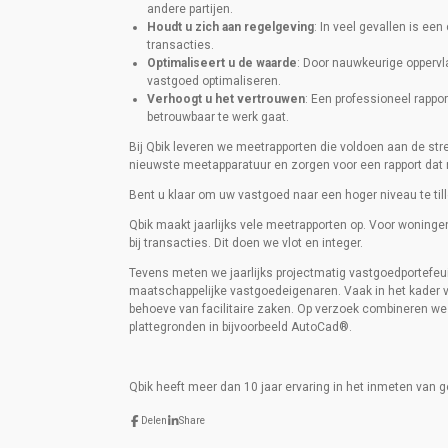
andere partijen.
Houdt u zich aan regelgeving
: In veel gevallen is ee
transacties.
Optimaliseert u de waarde
: Door nauwkeurige oppervl
vastgoed optimaliseren.
Verhoogt u het vertrouwen
: Een professioneel rappo
betrouwbaar te werk gaat.
Bij Qbik leveren we meetrapporten die voldoen aan de s
nieuwste meetapparatuur en zorgen voor een rapport dat ni
Bent u klaar om uw vastgoed naar een hoger niveau te til
Qbik maakt jaarlijks vele meetrapporten op. Voor woningen
bij transacties. Dit doen we vlot en integer.
Tevens meten we jaarlijks projectmatig vastgoedportefeui
maatschappelijke vastgoedeigenaren. Vaak in het kader 
behoeve van facilitaire zaken. Op verzoek combineren w
plattegronden in bijvoorbeeld AutoCad®.
Qbik heeft meer dan 10 jaar ervaring in het inmeten van
Delen
Share