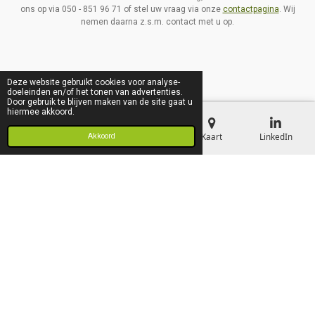
ons op via 050 - 851 96 71 of stel uw vraag via onze
contactpagina
. Wij
nemen daarna z.s.m. contact met u op.
Delen
Share
Deze website gebruikt cookies voor analyse-
doeleinden en/of het tonen van advertenties.
Door gebruik te blijven maken van de site gaat u
hiermee akkoord.
Qbik Gebouwadvies
E-mailadres
Telefoonnummer
Kaart
LinkedIn
Akkoord
Duinkerkenstraat 37
9723 BP Groningen
050 - 851 96 71
info[@]qbik.nl
IBAN: NL16 ABNA 0464 8838 30
KvK 011 35 827
© 2020 - 2025 Qbik Gebouwadvies